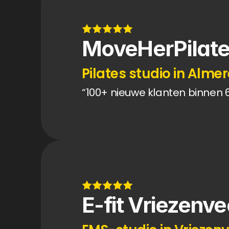
MoveHerPilat
Pilates studio in Alme
“100+ nieuwe klanten binnen 
E-fit Vriezenv