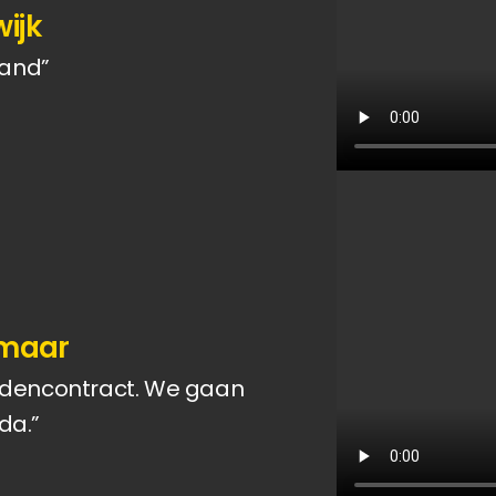
ijk
aand”
kmaar
dencontract. We gaan 
da.”