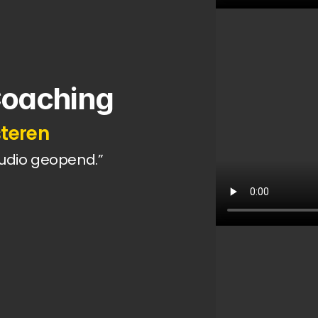
Coaching
steren
tudio geopend.”