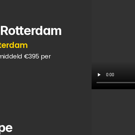
 Rotterdam
otterdam
middeld €395 per 
pe