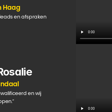
en Haag
leads en afspraken 
Rosalie
endaal
alificeerd en wij 
ppen.”