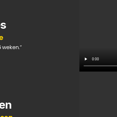
es
re
6 weken.”
een