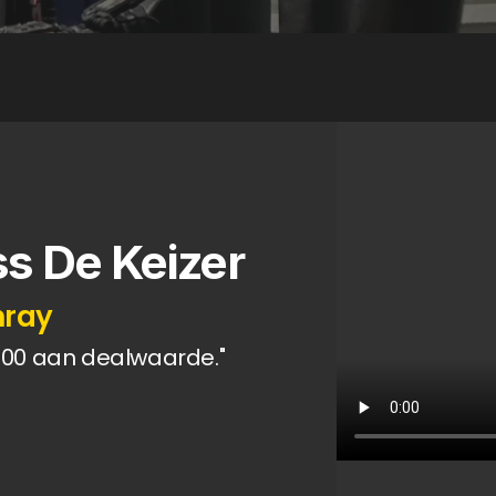
s De Keizer
nray
000 aan dealwaarde."